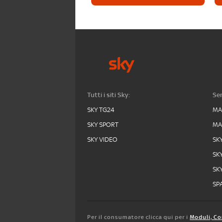
Tutti i siti Sky:
Ser
SKY TG24
MA
SKY SPORT
MA
SKY VIDEO
SK
SK
SK
SPA
Per il consumatore clicca qui per i
Moduli, Co