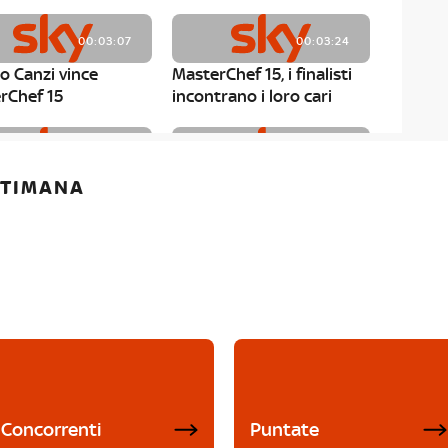
00:03:07
00:03:24
o Canzi vince
MasterChef 15, i finalisti
rChef 15
incontrano i loro cari
00:01:13
00:03:43
ETTIMANA
rChef 15, Matteo
MasterChef 15, Chef
è il primo finalista
Niederkofler ospite alla
Mystery Box
Concorrenti
Puntate