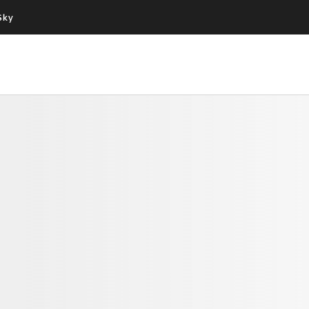
Sky
Cos’altro vedere:
Un mondo di offerte:
PROGRAMMI SKY
SKY.IT
NOW
PECHINO EXPRESS