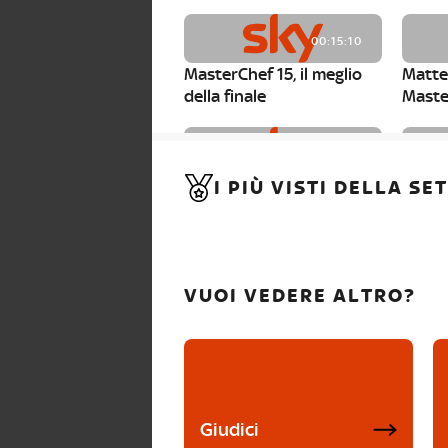
00:15:10
MasterChef 15, il meglio
Matte
della finale
Maste
00:01:15
I PIÙ VISTI DELLA S
MasterChef 15, Carlotta è
Maste
la seconda finalista
Canzi 
VUOI VEDERE ALTRO?
Giudici