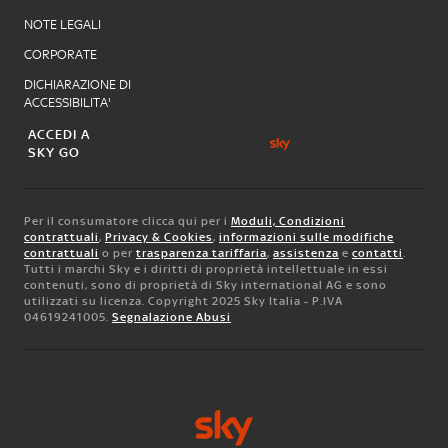
NOTE LEGALI
CORPORATE
DICHIARAZIONE DI
ACCESSIBILITA'
ACCEDI A
SKY GO
Per il consumatore clicca qui per i
Moduli, Condizioni
contrattuali
,
Privacy & Cookies
,
informazioni sulle modifiche
contrattuali
o per
trasparenza tariffaria
,
assistenza
e
contatti
.
Tutti i marchi Sky e i diritti di proprietà intellettuale in essi
contenuti, sono di proprietà di Sky international AG e sono
utilizzati su licenza. Copyright 2025 Sky Italia - P.IVA
04619241005.
Segnalazione Abusi