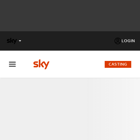
LOGIN
X
FACTOR
CASTING
MASTERCHEF
PECHINO
EXPRESS
Cos’altro vedere:
PROGRAMMI SKY
Un mondo di offerte:
SKY.IT
NOW