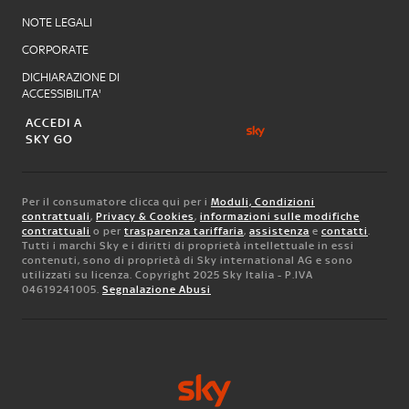
NOTE LEGALI
CORPORATE
DICHIARAZIONE DI
ACCESSIBILITA'
ACCEDI A
SKY GO
Per il consumatore clicca qui per i
Moduli, Condizioni
contrattuali
,
Privacy & Cookies
,
informazioni sulle modifiche
contrattuali
o per
trasparenza tariffaria
,
assistenza
e
contatti
.
Tutti i marchi Sky e i diritti di proprietà intellettuale in essi
contenuti, sono di proprietà di Sky international AG e sono
utilizzati su licenza. Copyright 2025 Sky Italia - P.IVA
04619241005.
Segnalazione Abusi