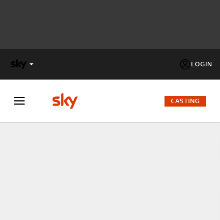
LOGIN
X
FACTOR
CASTING
MASTERCHEF
PECHINO
EXPRESS
Cos’altro vedere:
PROGRAMMI SKY
Un mondo di offerte:
SKY.IT
NOW