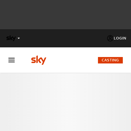
LOGIN
X
FACTOR
CASTING
MASTERCHEF
PECHINO
EXPRESS
Cos’altro vedere:
PROGRAMMI SKY
Un mondo di offerte:
SKY.IT
NOW