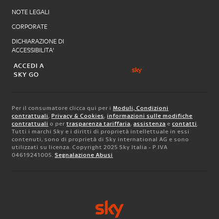
NOTE LEGALI
CORPORATE
DICHIARAZIONE DI
ACCESSIBILITA'
ACCEDI A
SKY GO
Per il consumatore clicca qui per i
Moduli, Condizioni
contrattuali
,
Privacy & Cookies
,
informazioni sulle modifiche
contrattuali
o per
trasparenza tariffaria
,
assistenza
e
contatti
.
Tutti i marchi Sky e i diritti di proprietà intellettuale in essi
contenuti, sono di proprietà di Sky international AG e sono
utilizzati su licenza. Copyright 2025 Sky Italia - P.IVA
04619241005.
Segnalazione Abusi