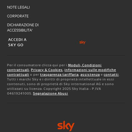
NOTE LEGALI
CORPORATE
DICHIARAZIONE DI
ACCESSIBILITA'
ACCEDI A
SKY GO
Per il consumatore clicca qui per i
Moduli, Condizioni
contrattuali
,
Privacy & Cookies
,
informazioni sulle modifiche
contrattuali
o per
trasparenza tariffaria
,
assistenza
e
contatti
.
Tutti i marchi Sky e i diritti di proprietà intellettuale in essi
contenuti, sono di proprietà di Sky international AG e sono
utilizzati su licenza. Copyright 2025 Sky Italia - P.IVA
04619241005.
Segnalazione Abusi