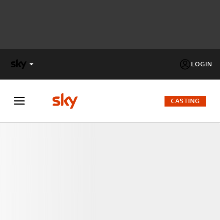
LOGIN
X
FACTOR
CASTING
MASTERCHEF
PECHINO
EXPRESS
Cos’altro vedere:
PROGRAMMI SKY
Un mondo di offerte:
SKY.IT
NOW