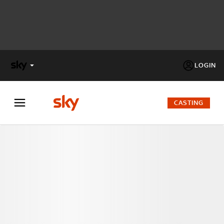
LOGIN
X
FACTOR
CASTING
MASTERCHEF
PECHINO
EXPRESS
Cos’altro vedere:
PROGRAMMI SKY
Un mondo di offerte:
SKY.IT
NOW