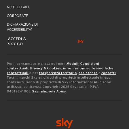
NOTE LEGALI
CORPORATE
DICHIARAZIONE DI
ACCESSIBILITA'
ACCEDI A
SKY GO
Per il consumatore clicca qui per i
Moduli, Condizioni
contrattuali
,
Privacy & Cookies
,
informazioni sulle modifiche
contrattuali
o per
trasparenza tariffaria
,
assistenza
e
contatti
.
Tutti i marchi Sky e i diritti di proprietà intellettuale in essi
contenuti, sono di proprietà di Sky international AG e sono
utilizzati su licenza. Copyright 2025 Sky Italia - P.IVA
04619241005.
Segnalazione Abusi