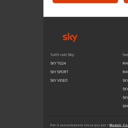
Tutti i siti Sky:
Ser
SKY TG24
MA
SKY SPORT
MA
SKY VIDEO
SK
SK
SK
SPA
Per il consumatore clicca qui per i
Moduli, Co