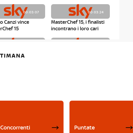
00:03:07
00:03:24
o Canzi vince
MasterChef 15, i finalisti
rChef 15
incontrano i loro cari
00:01:13
00:03:43
ETTIMANA
rChef 15, Matteo
MasterChef 15, Chef
è il primo finalista
Niederkofler ospite alla
Mystery Box
Concorrenti
Puntate