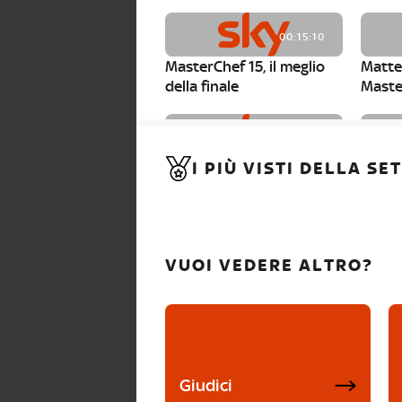
00:15:10
MasterChef 15, il meglio
Matte
della finale
Maste
00:01:15
I PIÙ VISTI DELLA S
MasterChef 15, Carlotta è
Maste
la seconda finalista
Canzi 
VUOI VEDERE ALTRO?
Giudici