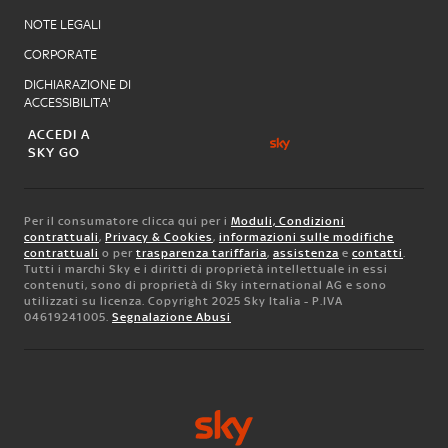
NOTE LEGALI
CORPORATE
DICHIARAZIONE DI
ACCESSIBILITA'
ACCEDI A
SKY GO
Per il consumatore clicca qui per i
Moduli, Condizioni
contrattuali
,
Privacy & Cookies
,
informazioni sulle modifiche
contrattuali
o per
trasparenza tariffaria
,
assistenza
e
contatti
.
Tutti i marchi Sky e i diritti di proprietà intellettuale in essi
contenuti, sono di proprietà di Sky international AG e sono
utilizzati su licenza. Copyright 2025 Sky Italia - P.IVA
04619241005.
Segnalazione Abusi