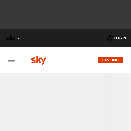
LOGIN
X
FACTOR
CASTING
MASTERCHEF
PECHINO
EXPRESS
Cos’altro vedere:
PROGRAMMI SKY
Un mondo di offerte:
SKY.IT
NOW