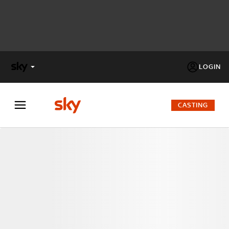
LOGIN
X
FACTOR
CASTING
MASTERCHEF
PECHINO
EXPRESS
Cos’altro vedere:
PROGRAMMI SKY
Un mondo di offerte:
SKY.IT
NOW