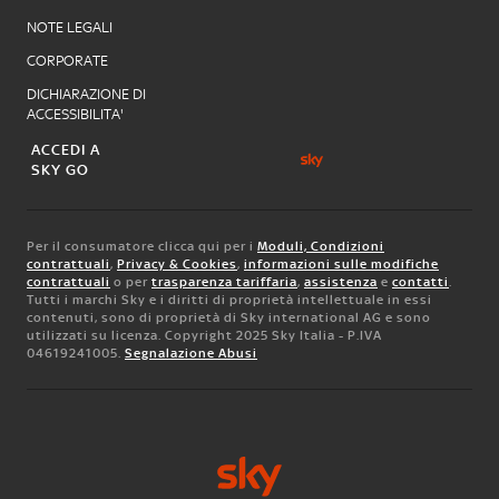
NOTE LEGALI
CORPORATE
DICHIARAZIONE DI
ACCESSIBILITA'
ACCEDI A
SKY GO
Per il consumatore clicca qui per i
Moduli, Condizioni
contrattuali
,
Privacy & Cookies
,
informazioni sulle modifiche
contrattuali
o per
trasparenza tariffaria
,
assistenza
e
contatti
.
Tutti i marchi Sky e i diritti di proprietà intellettuale in essi
contenuti, sono di proprietà di Sky international AG e sono
utilizzati su licenza. Copyright 2025 Sky Italia - P.IVA
04619241005.
Segnalazione Abusi