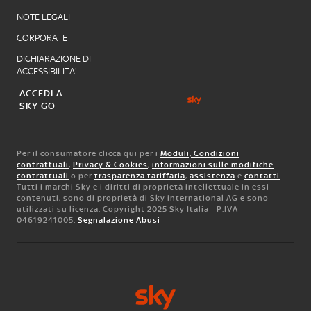
NOTE LEGALI
CORPORATE
DICHIARAZIONE DI
ACCESSIBILITA'
ACCEDI A
SKY GO
Per il consumatore clicca qui per i
Moduli, Condizioni
contrattuali
,
Privacy & Cookies
,
informazioni sulle modifiche
contrattuali
o per
trasparenza tariffaria
,
assistenza
e
contatti
.
Tutti i marchi Sky e i diritti di proprietà intellettuale in essi
contenuti, sono di proprietà di Sky international AG e sono
utilizzati su licenza. Copyright 2025 Sky Italia - P.IVA
04619241005.
Segnalazione Abusi