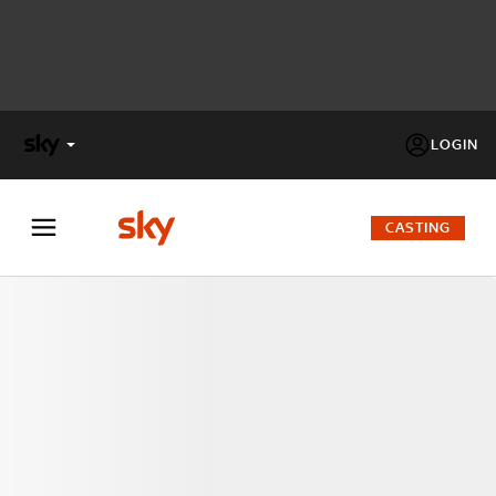
LOGIN
X
FACTOR
CASTING
MASTERCHEF
PECHINO
EXPRESS
Cos’altro vedere:
PROGRAMMI SKY
Un mondo di offerte:
SKY.IT
NOW