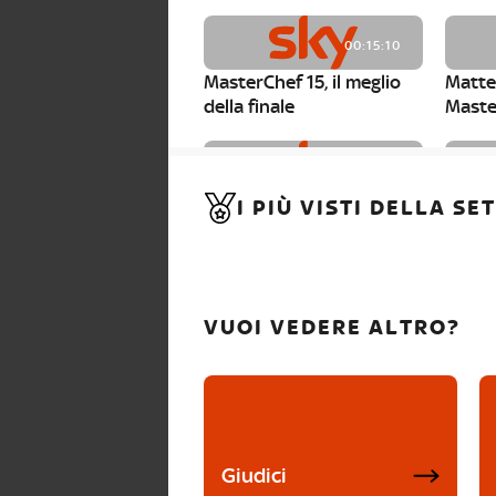
00:15:10
MasterChef 15, il meglio
Matte
della finale
Maste
00:01:15
I PIÙ VISTI DELLA S
MasterChef 15, Carlotta è
Maste
la seconda finalista
Canzi 
VUOI VEDERE ALTRO?
Giudici