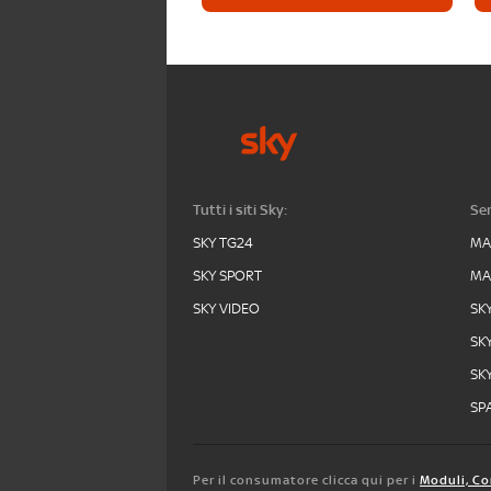
Tutti i siti Sky:
Ser
SKY TG24
MA
SKY SPORT
MA
SKY VIDEO
SK
SK
SK
SPA
Per il consumatore clicca qui per i
Moduli, Co