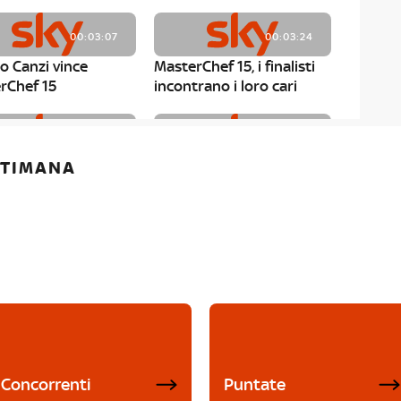
00:03:07
00:03:24
o Canzi vince
MasterChef 15, i finalisti
rChef 15
incontrano i loro cari
00:01:13
00:03:43
ETTIMANA
rChef 15, Matteo
MasterChef 15, Chef
è il primo finalista
Niederkofler ospite alla
Mystery Box
Concorrenti
Puntate