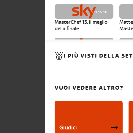
00:15:10
MasterChef 15, il meglio
Matte
della finale
Maste
00:01:15
I PIÙ VISTI DELLA S
MasterChef 15, Carlotta è
Maste
la seconda finalista
Canzi 
VUOI VEDERE ALTRO?
Giudici