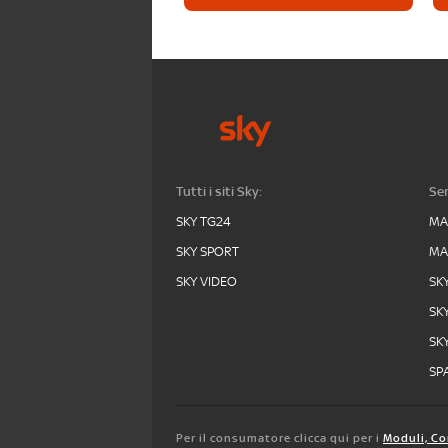
Tutti i siti Sky:
Ser
SKY TG24
MA
SKY SPORT
MA
SKY VIDEO
SK
SK
SK
SPA
Per il consumatore clicca qui per i
Moduli, Co