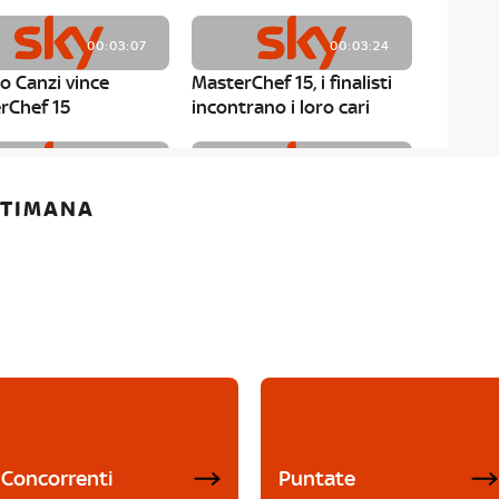
00:03:07
00:03:24
o Canzi vince
MasterChef 15, i finalisti
rChef 15
incontrano i loro cari
00:01:13
00:03:43
ETTIMANA
rChef 15, Matteo
MasterChef 15, Chef
è il primo finalista
Niederkofler ospite alla
Mystery Box
Concorrenti
Puntate