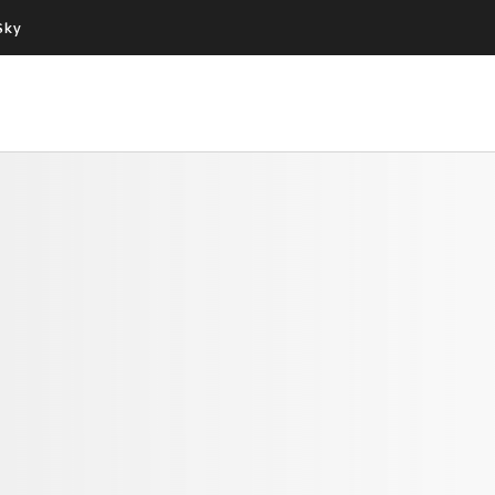
Sky
Cos’altro vedere:
Un mondo di offerte:
PROGRAMMI SKY
SKY.IT
NOW
PECHINO EXPRESS