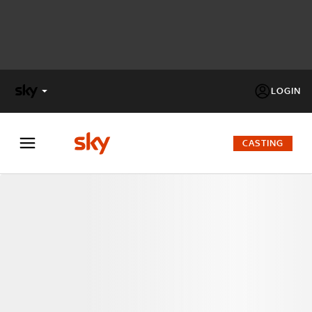
LOGIN
X
FACTOR
CASTING
MASTERCHEF
PECHINO
EXPRESS
Cos’altro vedere:
PROGRAMMI SKY
Un mondo di offerte:
SKY.IT
NOW