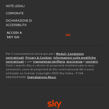
NOTE LEGALI
CORPORATE
DICHIARAZIONE DI
ACCESSIBILITA'
ACCEDI A
SKY GO
Per il consumatore clicca qui per i
Moduli, Condizioni
contrattuali
,
Privacy & Cookies
,
informazioni sulle modifiche
contrattuali
o per
trasparenza tariffaria
,
assistenza
e
contatti
.
Tutti i marchi Sky e i diritti di proprietà intellettuale in essi
contenuti, sono di proprietà di Sky international AG e sono
utilizzati su licenza. Copyright 2025 Sky Italia - P.IVA
04619241005.
Segnalazione Abusi