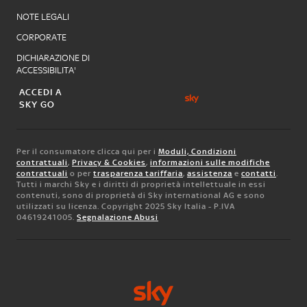
NOTE LEGALI
CORPORATE
DICHIARAZIONE DI
ACCESSIBILITA'
ACCEDI A
SKY GO
Per il consumatore clicca qui per i
Moduli, Condizioni
contrattuali
,
Privacy & Cookies
,
informazioni sulle modifiche
contrattuali
o per
trasparenza tariffaria
,
assistenza
e
contatti
.
Tutti i marchi Sky e i diritti di proprietà intellettuale in essi
contenuti, sono di proprietà di Sky international AG e sono
utilizzati su licenza. Copyright 2025 Sky Italia - P.IVA
04619241005.
Segnalazione Abusi