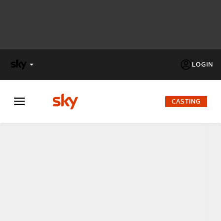
LOGIN
X
FACTOR
CASTING
MASTERCHEF
PECHINO
EXPRESS
Cos’altro vedere:
PROGRAMMI SKY
Un mondo di offerte:
SKY.IT
NOW