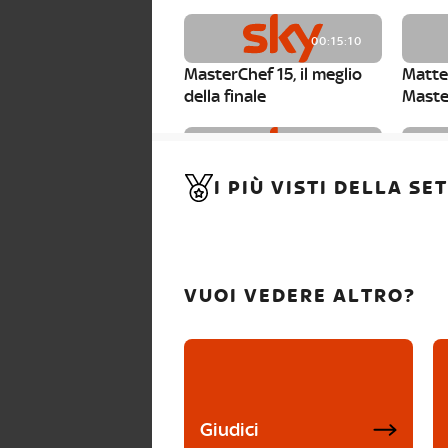
00:15:10
MasterChef 15, il meglio
Matte
della finale
Maste
00:01:15
I PIÙ VISTI DELLA S
MasterChef 15, Carlotta è
Maste
la seconda finalista
Canzi 
VUOI VEDERE ALTRO?
Giudici