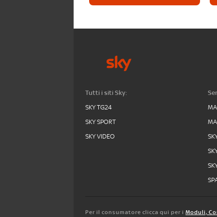
Tutti i siti Sky:
Ser
SKY TG24
MA
SKY SPORT
MA
SKY VIDEO
SK
SK
SK
SPA
Per il consumatore clicca qui per i
Moduli, Co