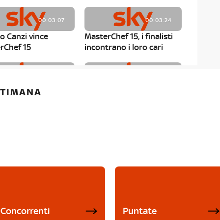
00:03:07
00:03:24
o Canzi vince
MasterChef 15, i finalisti
rChef 15
incontrano i loro cari
00:01:13
00:03:43
ETTIMANA
rChef 15, Matteo
MasterChef 15, Chef
è il primo finalista
Niederkofler ospite alla
Mystery Box
Concorrenti
Puntate