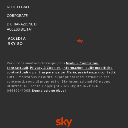
NOTE LEGALI
CORPORATE
DICHIARAZIONE DI
ACCESSIBILITA'
ACCEDI A
SKY GO
Per il consumatore clicca qui per i
Moduli, Condizioni
contrattuali
,
Privacy & Cookies
,
informazioni sulle modifiche
contrattuali
o per
trasparenza tariffaria
,
assistenza
e
contatti
.
Tutti i marchi Sky e i diritti di proprietà intellettuale in essi
contenuti, sono di proprietà di Sky international AG e sono
utilizzati su licenza. Copyright 2025 Sky Italia - P.IVA
04619241005.
Segnalazione Abusi