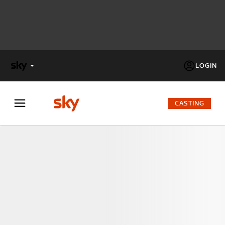
LOGIN
X
FACTOR
CASTING
MASTERCHEF
PECHINO
EXPRESS
Cos’altro vedere:
PROGRAMMI SKY
Un mondo di offerte:
SKY.IT
NOW