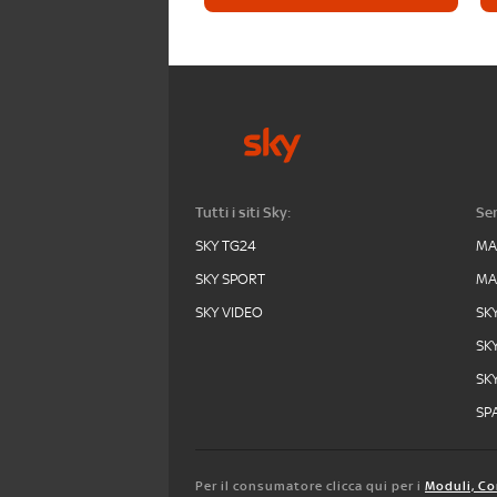
Tutti i siti Sky:
Ser
SKY TG24
MA
SKY SPORT
MA
SKY VIDEO
SK
SK
SK
SPA
Per il consumatore clicca qui per i
Moduli, Co