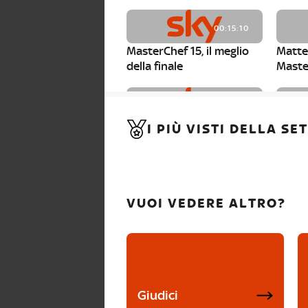
00:15:10
MasterChef 15, il meglio
Matte
della finale
Maste
00:01:15
I PIÙ VISTI DELLA S
MasterChef 15, Carlotta è
Maste
la seconda finalista
Canzi 
VUOI VEDERE ALTRO?
Giudici