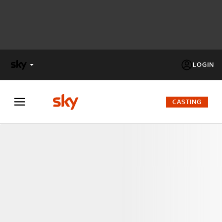
LOGIN
X
FACTOR
CASTING
MASTERCHEF
PECHINO
EXPRESS
Cos’altro vedere:
PROGRAMMI SKY
Un mondo di offerte:
SKY.IT
NOW