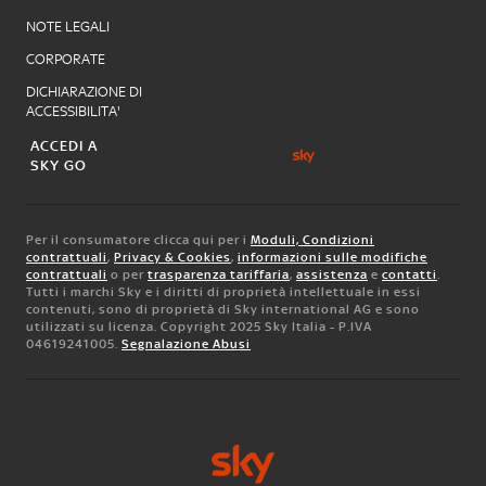
NOTE LEGALI
CORPORATE
DICHIARAZIONE DI
ACCESSIBILITA'
ACCEDI A
SKY GO
Per il consumatore clicca qui per i
Moduli, Condizioni
contrattuali
,
Privacy & Cookies
,
informazioni sulle modifiche
contrattuali
o per
trasparenza tariffaria
,
assistenza
e
contatti
.
Tutti i marchi Sky e i diritti di proprietà intellettuale in essi
contenuti, sono di proprietà di Sky international AG e sono
utilizzati su licenza. Copyright 2025 Sky Italia - P.IVA
04619241005.
Segnalazione Abusi