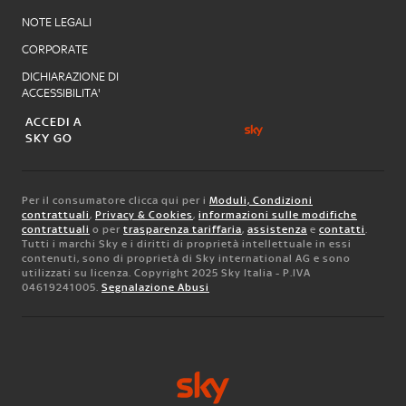
NOTE LEGALI
CORPORATE
DICHIARAZIONE DI
ACCESSIBILITA'
ACCEDI A
SKY GO
Per il consumatore clicca qui per i
Moduli, Condizioni
contrattuali
,
Privacy & Cookies
,
informazioni sulle modifiche
contrattuali
o per
trasparenza tariffaria
,
assistenza
e
contatti
.
Tutti i marchi Sky e i diritti di proprietà intellettuale in essi
contenuti, sono di proprietà di Sky international AG e sono
utilizzati su licenza. Copyright 2025 Sky Italia - P.IVA
04619241005.
Segnalazione Abusi