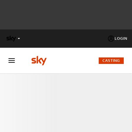
LOGIN
X
FACTOR
CASTING
MASTERCHEF
PECHINO
EXPRESS
Cos’altro vedere:
PROGRAMMI SKY
Un mondo di offerte:
SKY.IT
NOW