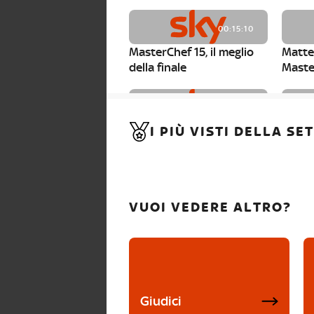
00:15:10
MasterChef 15, il meglio
Matte
della finale
Maste
00:01:15
I PIÙ VISTI DELLA S
MasterChef 15, Carlotta è
Maste
la seconda finalista
Canzi 
VUOI VEDERE ALTRO?
Giudici