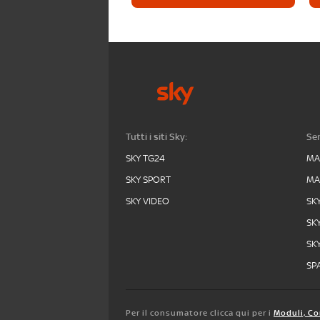
Tutti i siti Sky:
Ser
SKY TG24
MA
SKY SPORT
MA
SKY VIDEO
SK
SK
SK
SPA
Per il consumatore clicca qui per i
Moduli, Co