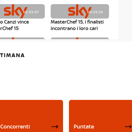
00:03:07
00:03:24
o Canzi vince
MasterChef 15, i finalisti
rChef 15
incontrano i loro cari
00:01:13
00:03:43
ETTIMANA
rChef 15, Matteo
MasterChef 15, Chef
è il primo finalista
Niederkofler ospite alla
Mystery Box
Concorrenti
Puntate