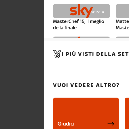
00:15:10
MasterChef 15, il meglio
Matte
della finale
Maste
00:01:15
I PIÙ VISTI DELLA S
MasterChef 15, Carlotta è
Maste
la seconda finalista
Canzi 
VUOI VEDERE ALTRO?
Giudici