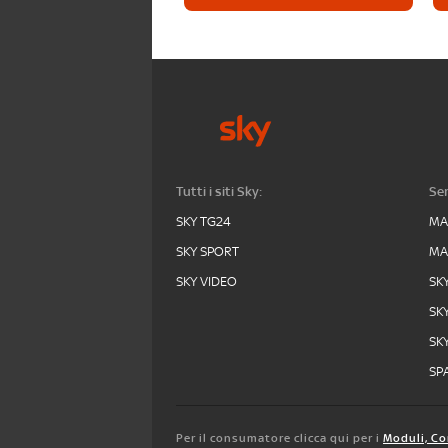
Tutti i siti Sky:
Ser
SKY TG24
MA
SKY SPORT
MA
SKY VIDEO
SK
SK
SK
SPA
Per il consumatore clicca qui per i
Moduli, Co