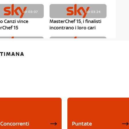
00:03:07
00:03:24
o Canzi vince
MasterChef 15, i finalisti
rChef 15
incontrano i loro cari
00:01:13
00:03:43
ETTIMANA
rChef 15, Matteo
MasterChef 15, Chef
è il primo finalista
Niederkofler ospite alla
Mystery Box
Concorrenti
Puntate