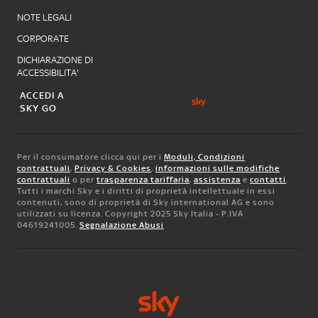
NOTE LEGALI
CORPORATE
DICHIARAZIONE DI
ACCESSIBILITA'
ACCEDI A
SKY GO
Per il consumatore clicca qui per i
Moduli, Condizioni
contrattuali
,
Privacy & Cookies
,
informazioni sulle modifiche
contrattuali
o per
trasparenza tariffaria
,
assistenza
e
contatti
.
Tutti i marchi Sky e i diritti di proprietà intellettuale in essi
contenuti, sono di proprietà di Sky international AG e sono
utilizzati su licenza. Copyright 2025 Sky Italia - P.IVA
04619241005.
Segnalazione Abusi