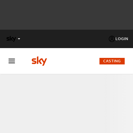
LOGIN
X
FACTOR
CASTING
MASTERCHEF
PECHINO
EXPRESS
Cos’altro vedere:
PROGRAMMI SKY
Un mondo di offerte:
SKY.IT
NOW