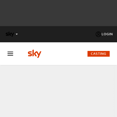
LOGIN
X
FACTOR
CASTING
MASTERCHEF
PECHINO
EXPRESS
Cos’altro vedere:
PROGRAMMI SKY
Un mondo di offerte:
SKY.IT
NOW