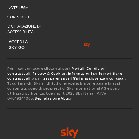
NOTE LEGALI
CORPORATE
DICHIARAZIONE DI
ACCESSIBILITA'
ACCEDI A
SKY GO
Per il consumatore clicca qui per i
Moduli, Condizioni
contrattuali
,
Privacy & Cookies
,
informazioni sulle modifiche
contrattuali
o per
trasparenza tariffaria
,
assistenza
e
contatti
.
Tutti i marchi Sky e i diritti di proprietà intellettuale in essi
contenuti, sono di proprietà di Sky international AG e sono
utilizzati su licenza. Copyright 2025 Sky Italia - P.IVA
04619241005.
Segnalazione Abusi