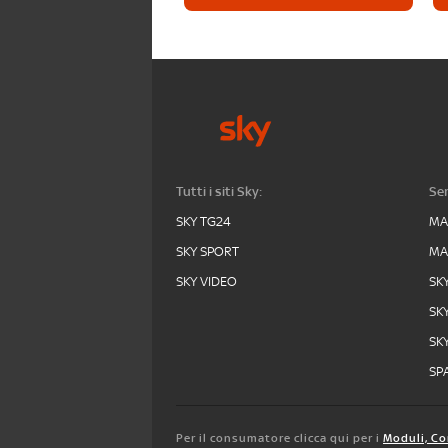
Tutti i siti Sky:
Ser
SKY TG24
MA
SKY SPORT
MA
SKY VIDEO
SK
SK
SK
SPA
Per il consumatore clicca qui per i
Moduli, Co