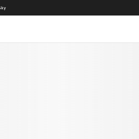
Sky
Cos’altro vedere:
Un mondo di offerte:
PROGRAMMI SKY
SKY.IT
NOW
PECHINO EXPRESS