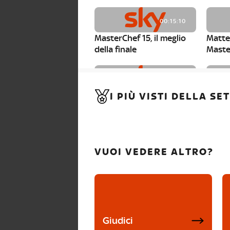
00:15:10
MasterChef 15, il meglio
Matte
della finale
Maste
00:01:15
I PIÙ VISTI DELLA S
MasterChef 15, Carlotta è
Maste
la seconda finalista
Canzi 
VUOI VEDERE ALTRO?
Giudici