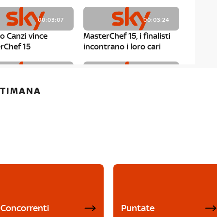
00:03:07
00:03:24
o Canzi vince
MasterChef 15, i finalisti
rChef 15
incontrano i loro cari
00:01:13
00:03:43
ETTIMANA
rChef 15, Matteo
MasterChef 15, Chef
è il primo finalista
Niederkofler ospite alla
Mystery Box
Concorrenti
Puntate