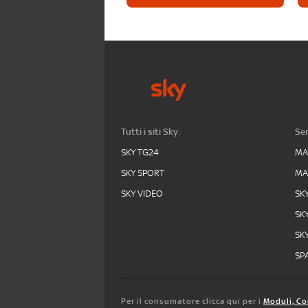
Tutti i siti Sky:
Ser
SKY TG24
MA
SKY SPORT
MA
SKY VIDEO
SK
SK
SK
SPA
Per il consumatore clicca qui per i
Moduli, Co