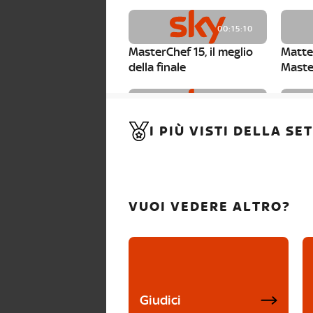
00:15:10
MasterChef 15, il meglio
Matte
della finale
Maste
00:01:15
I PIÙ VISTI DELLA S
MasterChef 15, Carlotta è
Maste
la seconda finalista
Canzi 
VUOI VEDERE ALTRO?
Giudici