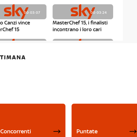
00:03:07
00:03:24
o Canzi vince
MasterChef 15, i finalisti
rChef 15
incontrano i loro cari
00:01:13
00:03:43
ETTIMANA
rChef 15, Matteo
MasterChef 15, Chef
è il primo finalista
Niederkofler ospite alla
Mystery Box
Concorrenti
Puntate