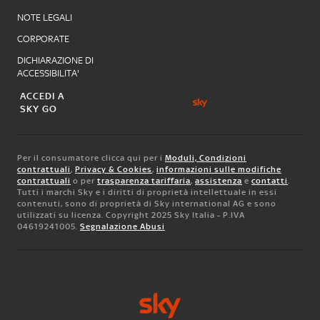
NOTE LEGALI
CORPORATE
DICHIARAZIONE DI
ACCESSIBILITA'
ACCEDI A
SKY GO
Per il consumatore clicca qui per i
Moduli, Condizioni
contrattuali
,
Privacy & Cookies
,
informazioni sulle modifiche
contrattuali
o per
trasparenza tariffaria
,
assistenza
e
contatti
.
Tutti i marchi Sky e i diritti di proprietà intellettuale in essi
contenuti, sono di proprietà di Sky international AG e sono
utilizzati su licenza. Copyright 2025 Sky Italia - P.IVA
04619241005.
Segnalazione Abusi