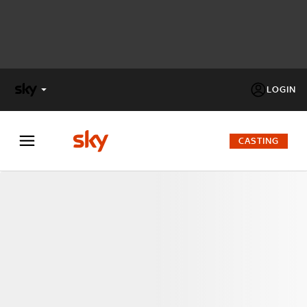
LOGIN
X
FACTOR
CASTING
MASTERCHEF
PECHINO
EXPRESS
Cos’altro vedere:
PROGRAMMI SKY
Un mondo di offerte:
SKY.IT
NOW