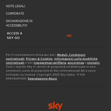
NOTE LEGALI
CORPORATE
DICHIARAZIONE DI
ACCESSIBILITA'
ACCEDI A
SKY GO
Per il consumatore clicca qui per i
Moduli, Condizioni
contrattuali
,
Privacy & Cookies
,
informazioni sulle modifiche
contrattuali
o per
trasparenza tariffaria
,
assistenza
e
contatti
.
Tutti i marchi Sky e i diritti di proprietà intellettuale in essi
contenuti, sono di proprietà di Sky international AG e sono
utilizzati su licenza. Copyright 2025 Sky Italia - P.IVA
04619241005.
Segnalazione Abusi