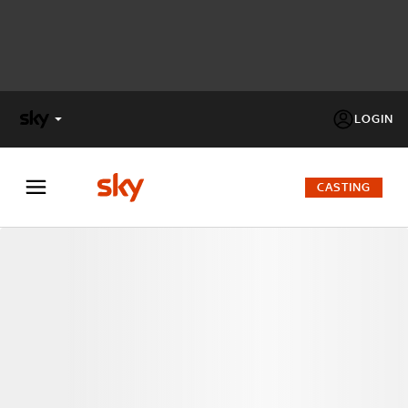
LOGIN
X
FACTOR
CASTING
MASTERCHEF
PECHINO
EXPRESS
Cos’altro vedere:
PROGRAMMI SKY
Un mondo di offerte:
SKY.IT
NOW