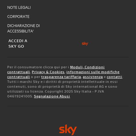
NOTE LEGALI
CORPORATE
DICHIARAZIONE DI
ACCESSIBILITA'
ACCEDI A
SKY GO
Per il consumatore clicca qui per i
Moduli, Condizioni
contrattuali
,
Privacy & Cookies
,
informazioni sulle modifiche
contrattuali
o per
trasparenza tariffaria
,
assistenza
e
contatti
.
Tutti i marchi Sky e i diritti di proprietà intellettuale in essi
contenuti, sono di proprietà di Sky international AG e sono
utilizzati su licenza. Copyright 2025 Sky Italia - P.IVA
04619241005.
Segnalazione Abusi