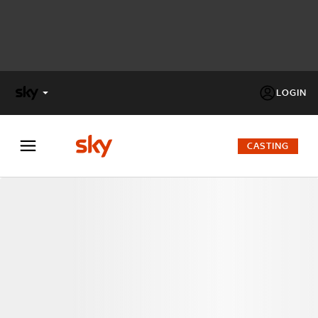
LOGIN
X
FACTOR
CASTING
MASTERCHEF
PECHINO
EXPRESS
Cos’altro vedere:
PROGRAMMI SKY
Un mondo di offerte:
SKY.IT
NOW