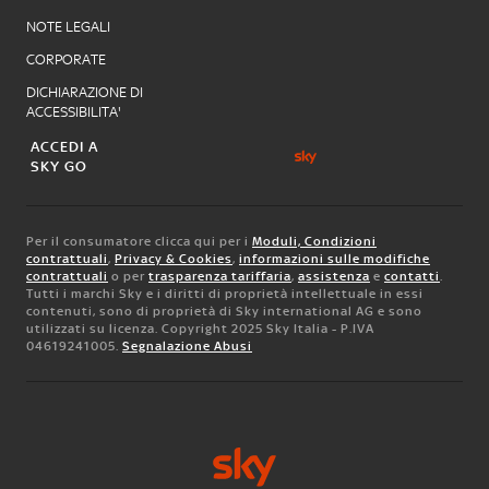
NOTE LEGALI
CORPORATE
DICHIARAZIONE DI
ACCESSIBILITA'
ACCEDI A
SKY GO
Per il consumatore clicca qui per i
Moduli, Condizioni
contrattuali
,
Privacy & Cookies
,
informazioni sulle modifiche
contrattuali
o per
trasparenza tariffaria
,
assistenza
e
contatti
.
Tutti i marchi Sky e i diritti di proprietà intellettuale in essi
contenuti, sono di proprietà di Sky international AG e sono
utilizzati su licenza. Copyright 2025 Sky Italia - P.IVA
04619241005.
Segnalazione Abusi