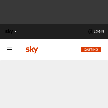
LOGIN
X
FACTOR
CASTING
MASTERCHEF
PECHINO
EXPRESS
Cos’altro vedere:
PROGRAMMI SKY
Un mondo di offerte:
SKY.IT
NOW