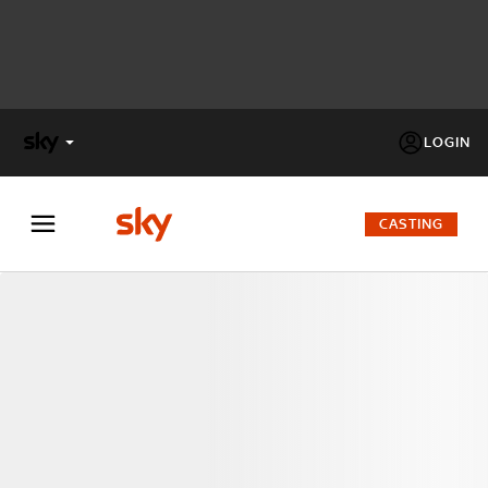
LOGIN
X
FACTOR
CASTING
MASTERCHEF
PECHINO
EXPRESS
Cos’altro vedere:
PROGRAMMI SKY
Un mondo di offerte:
SKY.IT
NOW