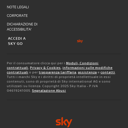
NOTE LEGALI
CORPORATE
DICHIARAZIONE DI
ACCESSIBILITA'
ACCEDI A
SKY GO
Per il consumatore clicca qui per i
Moduli, Condizioni
contrattuali
,
Privacy & Cookies
,
informazioni sulle modifiche
contrattuali
o per
trasparenza tariffaria
,
assistenza
e
contatti
.
Tutti i marchi Sky e i diritti di proprietà intellettuale in essi
contenuti, sono di proprietà di Sky international AG e sono
utilizzati su licenza. Copyright 2025 Sky Italia - P.IVA
04619241005.
Segnalazione Abusi