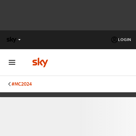
LOGIN
X
FACTOR
MASTERCHEF
#MC2024
PECHINO
EXPRESS
Cos’altro vedere:
PROGRAMMI SKY
Un mondo di offerte:
SKY.IT
NOW