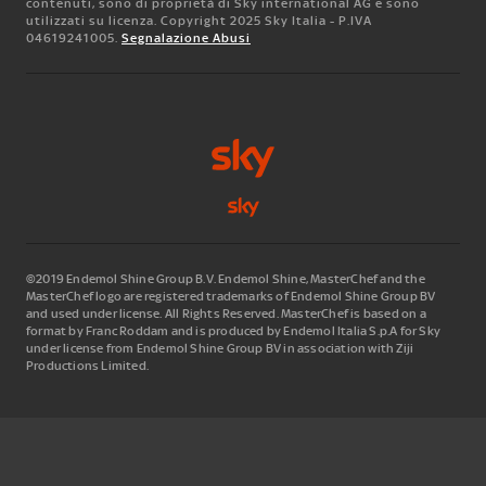
contenuti, sono di proprietà di Sky international AG e sono
utilizzati su licenza. Copyright 2025 Sky Italia - P.IVA
04619241005.
Segnalazione Abusi
©2019 Endemol Shine Group B.V. Endemol Shine, MasterChef and the
MasterChef logo are registered trademarks of Endemol Shine Group BV
and used under license. All Rights Reserved. MasterChef is based on a
format by Franc Roddam and is produced by Endemol Italia S.p.A for Sky
under license from Endemol Shine Group BV in association with Ziji
Productions Limited.