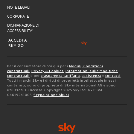
NOTE LEGALI
CORPORATE
DICHIARAZIONE DI
ACCESSIBILITA'
ACCEDI A
SKY GO
Per il consumatore clicca qui per i
Moduli, Condizioni
contrattuali
,
Privacy & Cookies
,
informazioni sulle modifiche
contrattuali
o per
trasparenza tariffaria
,
assistenza
e
contatti
.
Tutti i marchi Sky e i diritti di proprietà intellettuale in essi
contenuti, sono di proprietà di Sky international AG e sono
utilizzati su licenza. Copyright 2025 Sky Italia - P.IVA
04619241005.
Segnalazione Abusi