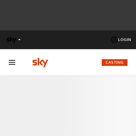
LOGIN
X
FACTOR
CASTING
MASTERCHEF
PECHINO
EXPRESS
Cos’altro vedere:
PROGRAMMI SKY
Un mondo di offerte:
SKY.IT
NOW