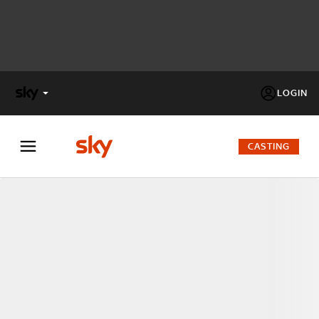
LOGIN
X
FACTOR
CASTING
MASTERCHEF
PECHINO
EXPRESS
Cos’altro vedere:
PROGRAMMI SKY
Un mondo di offerte:
SKY.IT
NOW