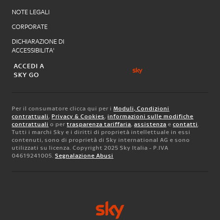
NOTE LEGALI
CORPORATE
DICHIARAZIONE DI
ACCESSIBILITA'
ACCEDI A
SKY GO
Per il consumatore clicca qui per i
Moduli, Condizioni
contrattuali
,
Privacy & Cookies
,
informazioni sulle modifiche
contrattuali
o per
trasparenza tariffaria
,
assistenza
e
contatti
.
Tutti i marchi Sky e i diritti di proprietà intellettuale in essi
contenuti, sono di proprietà di Sky international AG e sono
utilizzati su licenza. Copyright 2025 Sky Italia - P.IVA
04619241005.
Segnalazione Abusi