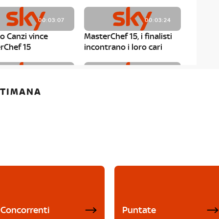
00:03:07
00:03:24
o Canzi vince
MasterChef 15, i finalisti
rChef 15
incontrano i loro cari
00:01:13
00:03:43
ETTIMANA
rChef 15, Matteo
MasterChef 15, Chef
è il primo finalista
Niederkofler ospite alla
Mystery Box
Concorrenti
Puntate