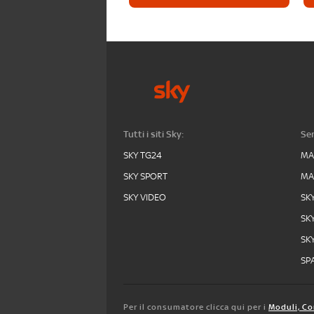
Tutti i siti Sky:
Ser
SKY TG24
MA
SKY SPORT
MA
SKY VIDEO
SK
SK
SK
SPA
Per il consumatore clicca qui per i
Moduli, Co