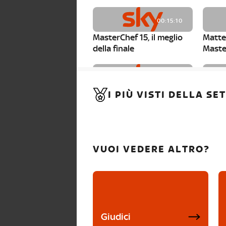
00:15:10
MasterChef 15, il meglio
Matte
della finale
Maste
00:01:15
I PIÙ VISTI DELLA S
MasterChef 15, Carlotta è
Maste
la seconda finalista
Canzi 
VUOI VEDERE ALTRO?
Giudici