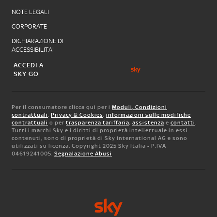
NOTE LEGALI
CORPORATE
DICHIARAZIONE DI
ACCESSIBILITA'
ACCEDI A
SKY GO
Per il consumatore clicca qui per i
Moduli, Condizioni
contrattuali
,
Privacy & Cookies
,
informazioni sulle modifiche
contrattuali
o per
trasparenza tariffaria
,
assistenza
e
contatti
.
Tutti i marchi Sky e i diritti di proprietà intellettuale in essi
contenuti, sono di proprietà di Sky international AG e sono
utilizzati su licenza. Copyright 2025 Sky Italia - P.IVA
04619241005.
Segnalazione Abusi