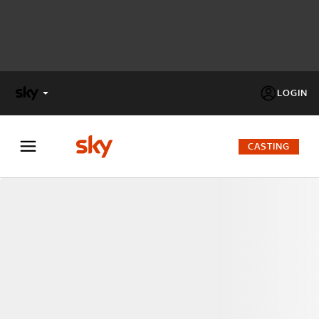
LOGIN
X
FACTOR
CASTING
MASTERCHEF
PECHINO
EXPRESS
Cos’altro vedere:
PROGRAMMI SKY
Un mondo di offerte:
SKY.IT
NOW