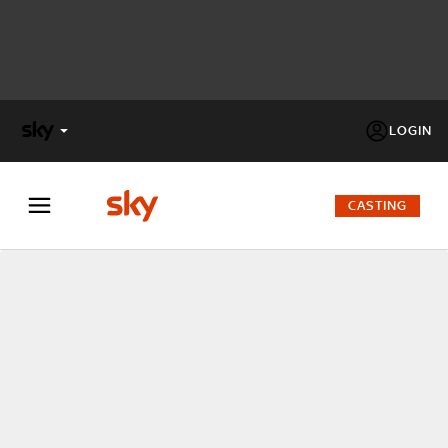
LOGIN
X
FACTOR
CASTING
MASTERCHEF
PECHINO
EXPRESS
Cos’altro vedere:
PROGRAMMI SKY
Un mondo di offerte:
SKY.IT
NOW