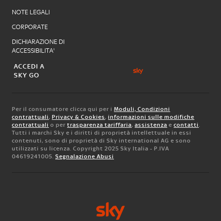
NOTE LEGALI
CORPORATE
DICHIARAZIONE DI
ACCESSIBILITA'
ACCEDI A
SKY GO
Per il consumatore clicca qui per i
Moduli, Condizioni
contrattuali
,
Privacy & Cookies
,
informazioni sulle modifiche
contrattuali
o per
trasparenza tariffaria
,
assistenza
e
contatti
.
Tutti i marchi Sky e i diritti di proprietà intellettuale in essi
contenuti, sono di proprietà di Sky international AG e sono
utilizzati su licenza. Copyright 2025 Sky Italia - P.IVA
04619241005.
Segnalazione Abusi