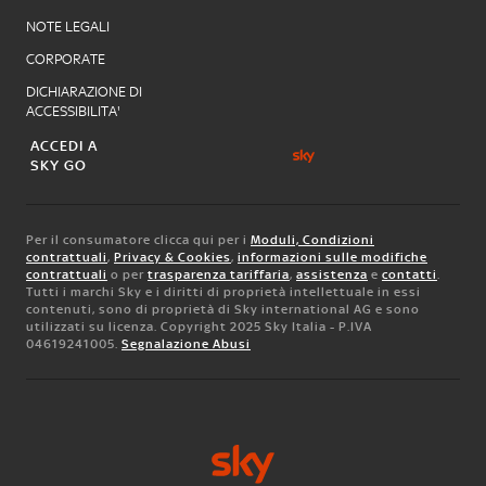
NOTE LEGALI
CORPORATE
DICHIARAZIONE DI
ACCESSIBILITA'
ACCEDI A
SKY GO
Per il consumatore clicca qui per i
Moduli, Condizioni
contrattuali
,
Privacy & Cookies
,
informazioni sulle modifiche
contrattuali
o per
trasparenza tariffaria
,
assistenza
e
contatti
.
Tutti i marchi Sky e i diritti di proprietà intellettuale in essi
contenuti, sono di proprietà di Sky international AG e sono
utilizzati su licenza. Copyright 2025 Sky Italia - P.IVA
04619241005.
Segnalazione Abusi