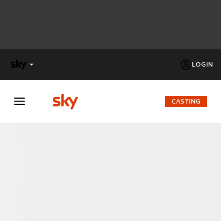
LOGIN
X
FACTOR
CASTING
MASTERCHEF
PECHINO
EXPRESS
Cos’altro vedere:
PROGRAMMI SKY
Un mondo di offerte:
SKY.IT
NOW