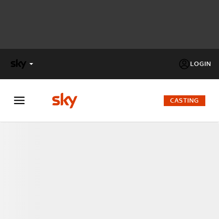
LOGIN
X
FACTOR
CASTING
MASTERCHEF
PECHINO
EXPRESS
Cos’altro vedere:
PROGRAMMI SKY
Un mondo di offerte:
SKY.IT
NOW