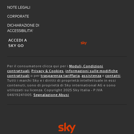
NOTE LEGALI
CORPORATE
DICHIARAZIONE DI
ACCESSIBILITA'
ACCEDI A
SKY GO
Per il consumatore clicca qui per i
Moduli, Condizioni
contrattuali
,
Privacy & Cookies
,
informazioni sulle modifiche
contrattuali
o per
trasparenza tariffaria
,
assistenza
e
contatti
.
Tutti i marchi Sky e i diritti di proprietà intellettuale in essi
contenuti, sono di proprietà di Sky international AG e sono
utilizzati su licenza. Copyright 2025 Sky Italia - P.IVA
04619241005.
Segnalazione Abusi