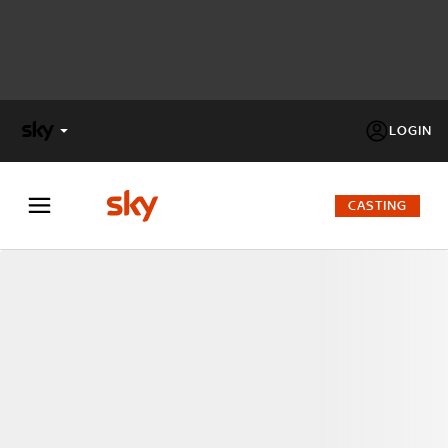
LOGIN
X
FACTOR
CASTING
MASTERCHEF
PECHINO
EXPRESS
Cos’altro vedere:
PROGRAMMI SKY
Un mondo di offerte:
SKY.IT
NOW