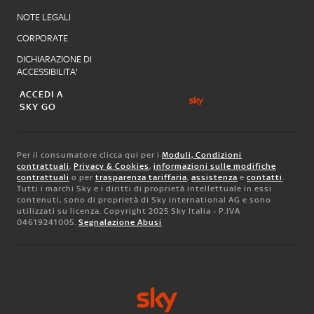
NOTE LEGALI
CORPORATE
DICHIARAZIONE DI
ACCESSIBILITA'
ACCEDI A
SKY GO
Per il consumatore clicca qui per i
Moduli, Condizioni
contrattuali
,
Privacy & Cookies
,
informazioni sulle modifiche
contrattuali
o per
trasparenza tariffaria
,
assistenza
e
contatti
.
Tutti i marchi Sky e i diritti di proprietà intellettuale in essi
contenuti, sono di proprietà di Sky international AG e sono
utilizzati su licenza. Copyright 2025 Sky Italia - P.IVA
04619241005.
Segnalazione Abusi