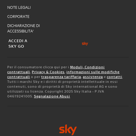
NOTE LEGALI
CORPORATE
DICHIARAZIONE DI
ACCESSIBILITA'
ACCEDI A
SKY GO
Per il consumatore clicca qui per i
Moduli, Condizioni
contrattuali
,
Privacy & Cookies
,
informazioni sulle modifiche
contrattuali
o per
trasparenza tariffaria
,
assistenza
e
contatti
.
Tutti i marchi Sky e i diritti di proprietà intellettuale in essi
contenuti, sono di proprietà di Sky international AG e sono
utilizzati su licenza. Copyright 2025 Sky Italia - P.IVA
04619241005.
Segnalazione Abusi