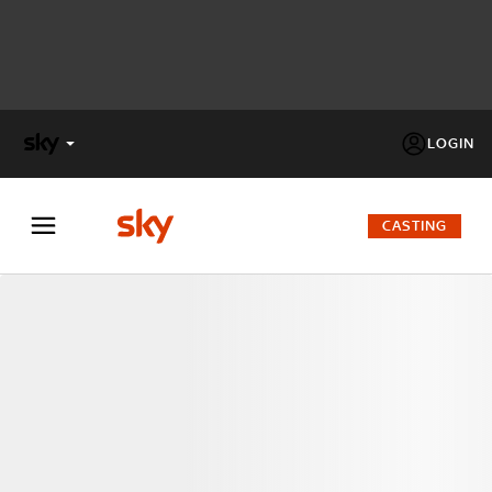
LOGIN
X
FACTOR
CASTING
MASTERCHEF
PECHINO
EXPRESS
Cos’altro vedere:
PROGRAMMI SKY
Un mondo di offerte:
SKY.IT
NOW