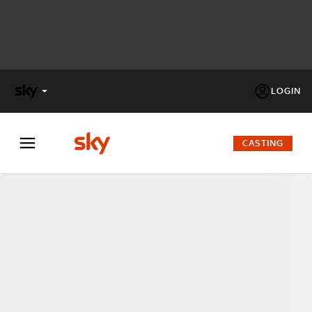
LOGIN
X
FACTOR
CASTING
MASTERCHEF
PECHINO
EXPRESS
Cos’altro vedere:
PROGRAMMI SKY
Un mondo di offerte:
SKY.IT
NOW