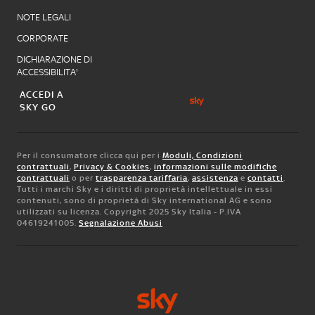
NOTE LEGALI
CORPORATE
DICHIARAZIONE DI
ACCESSIBILITA'
ACCEDI A
SKY GO
Per il consumatore clicca qui per i
Moduli, Condizioni
contrattuali
,
Privacy & Cookies
,
informazioni sulle modifiche
contrattuali
o per
trasparenza tariffaria
,
assistenza
e
contatti
.
Tutti i marchi Sky e i diritti di proprietà intellettuale in essi
contenuti, sono di proprietà di Sky international AG e sono
utilizzati su licenza. Copyright 2025 Sky Italia - P.IVA
04619241005.
Segnalazione Abusi