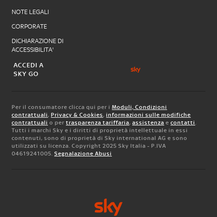
NOTE LEGALI
CORPORATE
DICHIARAZIONE DI
ACCESSIBILITA'
ACCEDI A
SKY GO
Per il consumatore clicca qui per i
Moduli, Condizioni
contrattuali
,
Privacy & Cookies
,
informazioni sulle modifiche
contrattuali
o per
trasparenza tariffaria
,
assistenza
e
contatti
.
Tutti i marchi Sky e i diritti di proprietà intellettuale in essi
contenuti, sono di proprietà di Sky international AG e sono
utilizzati su licenza. Copyright 2025 Sky Italia - P.IVA
04619241005.
Segnalazione Abusi