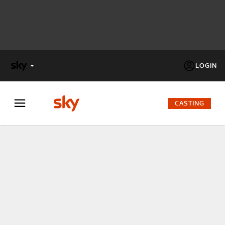
LOGIN
X
FACTOR
CASTING
MASTERCHEF
PECHINO
EXPRESS
Cos’altro vedere:
PROGRAMMI SKY
Un mondo di offerte:
SKY.IT
NOW