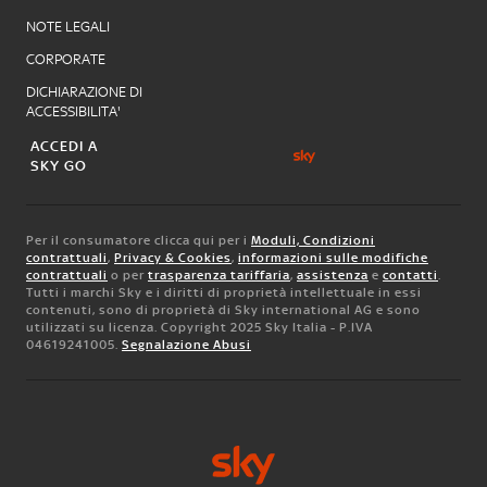
NOTE LEGALI
CORPORATE
DICHIARAZIONE DI
ACCESSIBILITA'
ACCEDI A
SKY GO
Per il consumatore clicca qui per i
Moduli, Condizioni
contrattuali
,
Privacy & Cookies
,
informazioni sulle modifiche
contrattuali
o per
trasparenza tariffaria
,
assistenza
e
contatti
.
Tutti i marchi Sky e i diritti di proprietà intellettuale in essi
contenuti, sono di proprietà di Sky international AG e sono
utilizzati su licenza. Copyright 2025 Sky Italia - P.IVA
04619241005.
Segnalazione Abusi