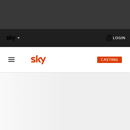
LOGIN
X
FACTOR
CASTING
MASTERCHEF
PECHINO
EXPRESS
Cos’altro vedere:
PROGRAMMI SKY
Un mondo di offerte:
SKY.IT
NOW