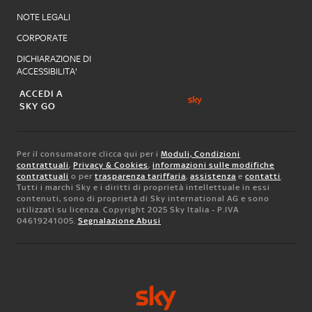
NOTE LEGALI
CORPORATE
DICHIARAZIONE DI
ACCESSIBILITA'
ACCEDI A
SKY GO
Per il consumatore clicca qui per i
Moduli, Condizioni
contrattuali
,
Privacy & Cookies
,
informazioni sulle modifiche
contrattuali
o per
trasparenza tariffaria
,
assistenza
e
contatti
.
Tutti i marchi Sky e i diritti di proprietà intellettuale in essi
contenuti, sono di proprietà di Sky international AG e sono
utilizzati su licenza. Copyright 2025 Sky Italia - P.IVA
04619241005.
Segnalazione Abusi