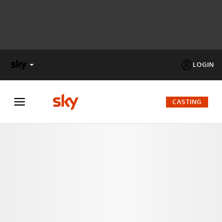
LOGIN
X
FACTOR
CASTING
MASTERCHEF
PECHINO
EXPRESS
Cos’altro vedere:
PROGRAMMI SKY
Un mondo di offerte:
SKY.IT
NOW