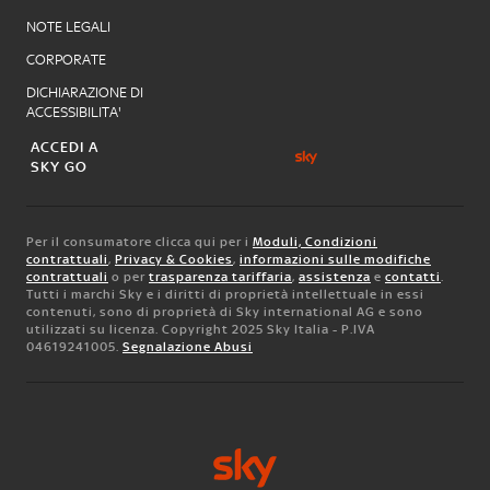
NOTE LEGALI
CORPORATE
DICHIARAZIONE DI
ACCESSIBILITA'
ACCEDI A
SKY GO
Per il consumatore clicca qui per i
Moduli, Condizioni
contrattuali
,
Privacy & Cookies
,
informazioni sulle modifiche
contrattuali
o per
trasparenza tariffaria
,
assistenza
e
contatti
.
Tutti i marchi Sky e i diritti di proprietà intellettuale in essi
contenuti, sono di proprietà di Sky international AG e sono
utilizzati su licenza. Copyright 2025 Sky Italia - P.IVA
04619241005.
Segnalazione Abusi