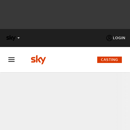
LOGIN
X
FACTOR
CASTING
MASTERCHEF
PECHINO
EXPRESS
Cos’altro vedere:
PROGRAMMI SKY
Un mondo di offerte:
SKY.IT
NOW