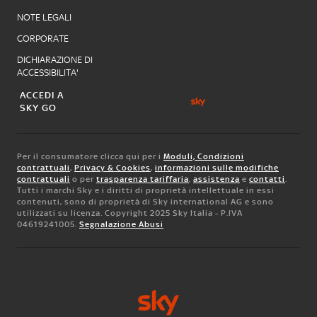
NOTE LEGALI
CORPORATE
DICHIARAZIONE DI
ACCESSIBILITA'
ACCEDI A
SKY GO
Per il consumatore clicca qui per i
Moduli, Condizioni
contrattuali
,
Privacy & Cookies
,
informazioni sulle modifiche
contrattuali
o per
trasparenza tariffaria
,
assistenza
e
contatti
.
Tutti i marchi Sky e i diritti di proprietà intellettuale in essi
contenuti, sono di proprietà di Sky international AG e sono
utilizzati su licenza. Copyright 2025 Sky Italia - P.IVA
04619241005.
Segnalazione Abusi