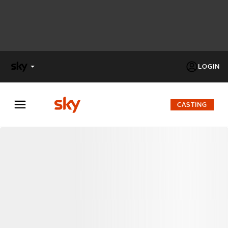
LOGIN
X
FACTOR
CASTING
MASTERCHEF
PECHINO
EXPRESS
Cos’altro vedere:
PROGRAMMI SKY
Un mondo di offerte:
SKY.IT
NOW