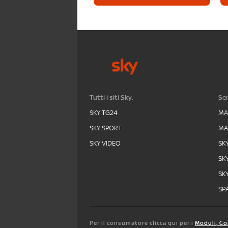
Tutti i siti Sky:
Ser
SKY TG24
MA
SKY SPORT
MA
SKY VIDEO
SK
SK
SK
SPA
Per il consumatore clicca qui per i
Moduli, Co