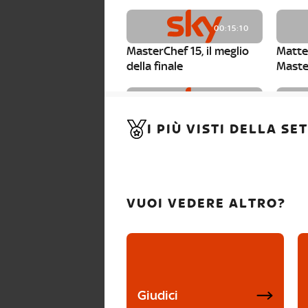
00:15:10
MasterChef 15, il meglio
Matte
della finale
Maste
00:01:15
I PIÙ VISTI DELLA S
MasterChef 15, Carlotta è
Maste
la seconda finalista
Canzi 
VUOI VEDERE ALTRO?
Giudici