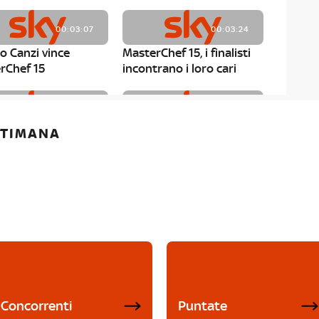
00:03:07
00:03:24
o Canzi vince
MasterChef 15, i finalisti
rChef 15
incontrano i loro cari
00:01:13
00:03:43
ETTIMANA
rChef 15, Matteo
MasterChef 15, Chef
è il primo finalista
Niederkofler ospite alla
Mystery Box
Concorrenti
Puntate