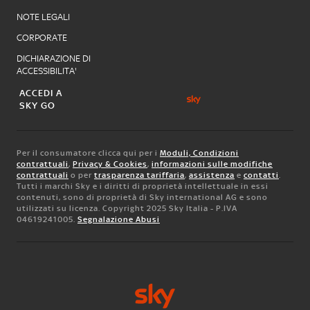
NOTE LEGALI
CORPORATE
DICHIARAZIONE DI
ACCESSIBILITA'
ACCEDI A
SKY GO
Per il consumatore clicca qui per i
Moduli, Condizioni
contrattuali
,
Privacy & Cookies
,
informazioni sulle modifiche
contrattuali
o per
trasparenza tariffaria
,
assistenza
e
contatti
.
Tutti i marchi Sky e i diritti di proprietà intellettuale in essi
contenuti, sono di proprietà di Sky international AG e sono
utilizzati su licenza. Copyright 2025 Sky Italia - P.IVA
04619241005.
Segnalazione Abusi