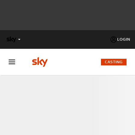
LOGIN
X
FACTOR
CASTING
MASTERCHEF
PECHINO
EXPRESS
Cos’altro vedere:
PROGRAMMI SKY
Un mondo di offerte:
SKY.IT
NOW