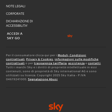
NOTE LEGALI
CORPORATE
DICHIARAZIONE DI
ACCESSIBILITA'
ACCEDI A
SKY GO
Per il consumatore clicca qui per i
Moduli, Condizioni
contrattuali
,
Privacy & Cookies
,
informazioni sulle modifiche
contrattuali
o per
trasparenza tariffaria
,
assistenza
e
contatti
.
Tutti i marchi Sky e i diritti di proprietà intellettuale in essi
contenuti, sono di proprietà di Sky international AG e sono
utilizzati su licenza. Copyright 2025 Sky Italia - P.IVA
04619241005.
Segnalazione Abusi