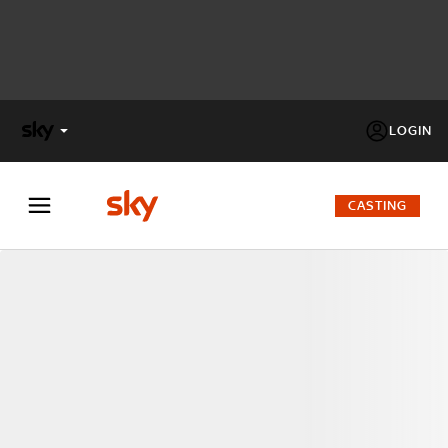
LOGIN
X
FACTOR
CASTING
MASTERCHEF
PECHINO
EXPRESS
Cos’altro vedere:
PROGRAMMI SKY
Un mondo di offerte:
SKY.IT
NOW