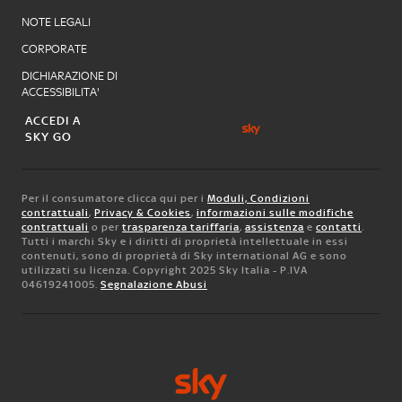
NOTE LEGALI
CORPORATE
DICHIARAZIONE DI
ACCESSIBILITA'
ACCEDI A
SKY GO
Per il consumatore clicca qui per i
Moduli, Condizioni
contrattuali
,
Privacy & Cookies
,
informazioni sulle modifiche
contrattuali
o per
trasparenza tariffaria
,
assistenza
e
contatti
.
Tutti i marchi Sky e i diritti di proprietà intellettuale in essi
contenuti, sono di proprietà di Sky international AG e sono
utilizzati su licenza. Copyright 2025 Sky Italia - P.IVA
04619241005.
Segnalazione Abusi