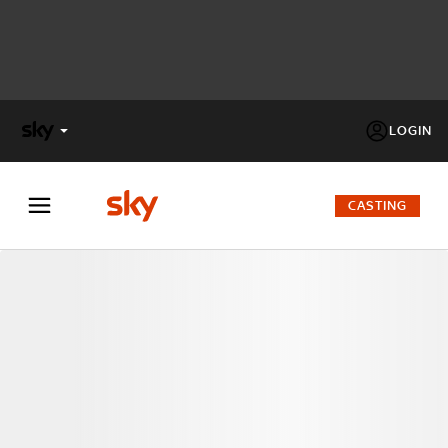
LOGIN
X
FACTOR
CASTING
MASTERCHEF
PECHINO
EXPRESS
Cos’altro vedere:
PROGRAMMI SKY
Un mondo di offerte:
SKY.IT
NOW